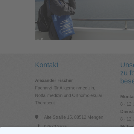
Kontakt
Uns
zu f
bese
Alexander Fischer
Facharzt für Allgemeinmedizin,
Notfallmedizin und Orthomolekular
Monta
Therapeut
8 - 12
Dienst
Alte Straße 15, 88512 Mengen
8 - 12
Mittw
07572 3575
8 - 13 