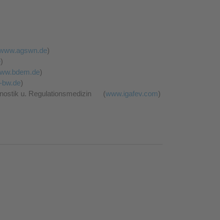
www.agswn.de
)
e
)
ww.bdem.de
)
-bw.de
)
agnostik u. Regulationsmedizin (
www.igafev.com
)