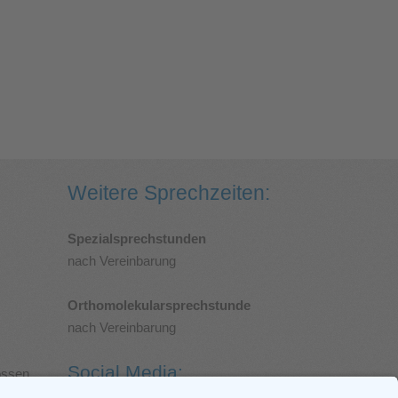
Weitere Sprechzeiten:
Spezialsprechstunden
nach Vereinbarung
Orthomolekularsprechstunde
nach Vereinbarung
Social Media:
ossen