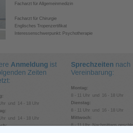
Facharzt für Allgemeinmedizin
Facharzt für Chirurgie
Englisches Tropenzertifikat
Interessenschwerpunkt: Psychotherapie
ere
Anmeldung
ist
Sprechzeiten
nach
olgenden Zeiten
Vereinbarung:
tzt:
Montag:
8 - 11 Uhr und 16 - 18 Uhr
g:
Dienstag:
 Uhr und 14 - 18 Uhr
8 - 11 Uhr und 16 - 18 Uhr
ag:
Mittwoch:
 Uhr und 14 - 18 Uhr
8 - 11 Uhr Nachmittags geschl
och:
Donnerstag:
Uhr